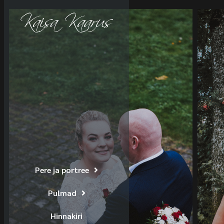
Pere ja portree
Pulmad
Hinnakiri